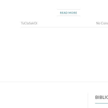
READ MORE
TuClaSakOi
No Com
BIBLI