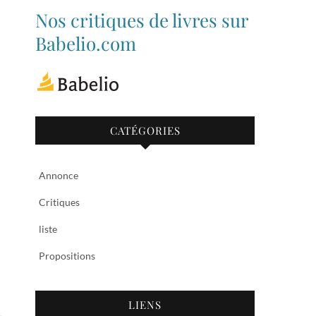
de
de
Nos critiques de livres sur
bibliothequetubize
Tuclasakoi
sur
sur
Babelio.com
Facebook
Twitter
CATÉGORIES
Annonce
Critiques
liste
Propositions
LIENS