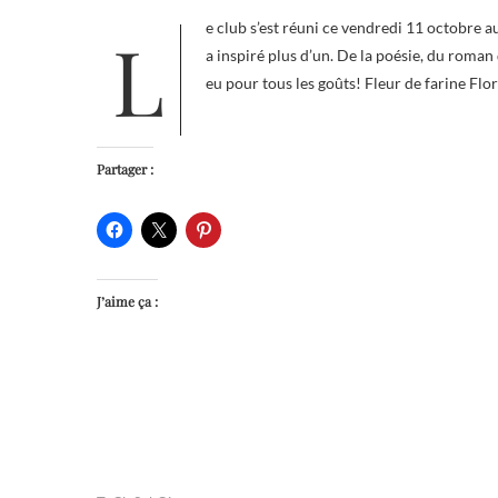
Le club s’est réuni ce vendredi 11 octobre autour d’une bonne tranche de lecture. Le thème proposé était le pain et en
a inspiré plus d’un. De la poésie, du roman d
eu pour tous les goûts! Fleur de farine Flo
Partager :
J’aime ça :