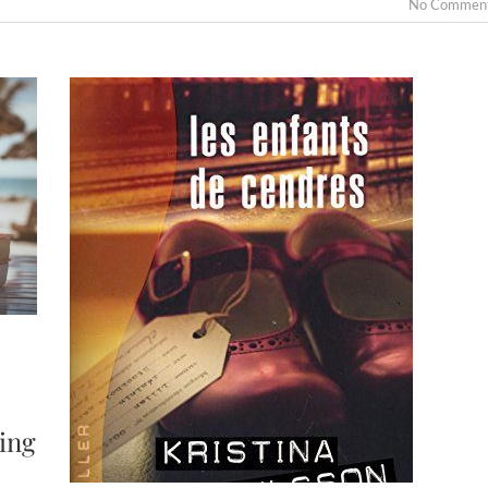
No Commen
ing