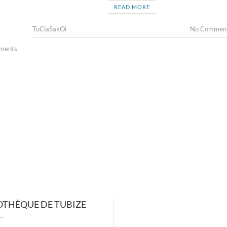
READ MORE
TuClaSakOi
No Commen
ments
OTHÈQUE DE TUBIZE