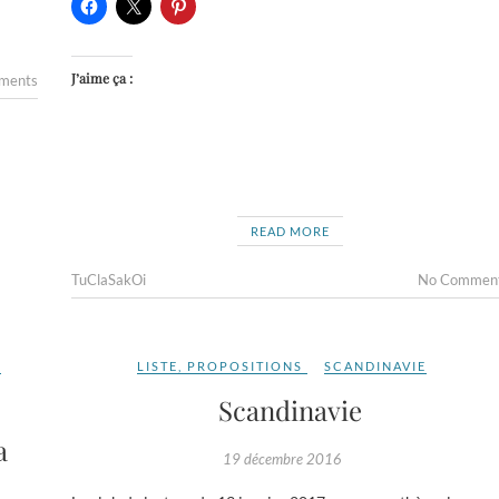
J’aime ça :
ments
READ MORE
TuClaSakOi
No Commen
,
LISTE
,
PROPOSITIONS
SCANDINAVIE
Scandinavie
a
19 décembre 2016