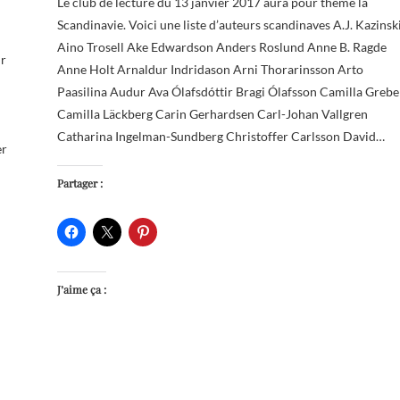
Le club de lecture du 13 janvier 2017 aura pour thème la
Scandinavie. Voici une liste d’auteurs scandinaves A.J. Kazinsk
Aino Trosell Ake Edwardson Anders Roslund Anne B. Ragde
ur
Anne Holt Arnaldur Indridason Arni Thorarinsson Arto
Paasilina Audur Ava Ólafsdóttir Bragi Ólafsson Camilla Grebe
Camilla Läckberg Carin Gerhardsen Carl-Johan Vallgren
Catharina Ingelman-Sundberg Christoffer Carlsson David…
er
Partager :
J’aime ça :