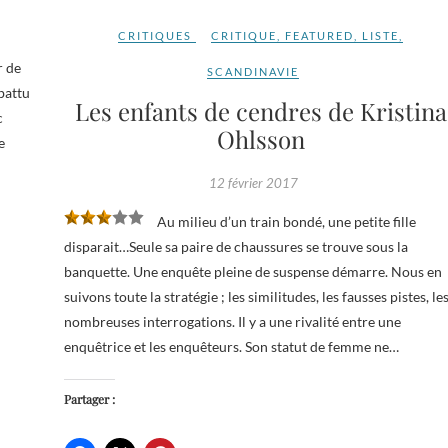
CRITIQUES
CRITIQUE
,
FEATURED
,
LISTE
,
r de
SCANDINAVIE
battu
Les enfants de cendres de Kristina
c
Ohlsson
e
12 février 2017
Au milieu d’un train bondé, une petite fille
disparait…Seule sa paire de chaussures se trouve sous la
banquette. Une enquête pleine de suspense démarre. Nous en
suivons toute la stratégie ; les similitudes, les fausses pistes, le
nombreuses interrogations. Il y a une rivalité entre une
enquêtrice et les enquêteurs. Son statut de femme ne…
Partager :