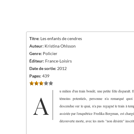
Titre:
Les enfants de cendres
Auteur:
Kristina Ohlsson
Genre:
Policier
Éditeur:
France-Loisirs
Date de sortie:
2012
Pages:
439
Au milieu d'un train bondé, une petite fille disparaît. En dépit d'une centaine de
témoins potentiels, personne n'a remarqué quoi
descendue sur le quai, n'a pas regagné le train à te
assistée par l'enquêtrice Fredika Bergman, est chargée
découverte morte, avec les mots "non désirée" inscrits