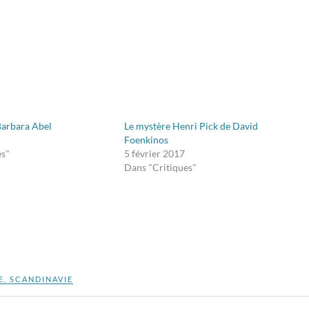
 Barbara Abel
Le mystère Henri Pick de David
Foenkinos
es"
5 février 2017
Dans "Critiques"
E
,
SCANDINAVIE