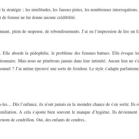
 stratégie ; les similitudes, les fausses pistes, les nombreuses interrogations. 
tut de femme ne lui donne aucune crédibilité.
ionnant, plein de suspense, de rebondissements. J’ai eu l’impression de lire un fa
s. Elle aborde la pédophilie, le problème des femmes battues. Elle évoque le
ortionnaire. Mais nous ne pénétrons jamais dans leur intimité. Aucun lien ne s’e
rsonnel ? J’ai même éprouvé une sorte de froideur. Le style s’adapte parfaiteme
-les… Dès l’enfance, ils n’ont jamais eu la moindre chance de s’en sortir. Ils o
humiliation. A cela s’ajoute bien souvent le manque d’hygiène. Ils deviennent 
urnom de cendrillon. Oui, des enfants de cendres..