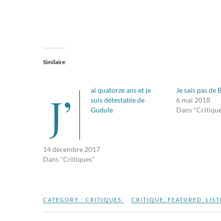
Similaire
ai quatorze ans et je
Je sais pas de
J’
suis détestable de
6 mai 2018
Gudule
Dans "Critiqu
14 décembre 2017
Dans "Critiques"
CATEGORY :
CRITIQUES
CRITIQUE
,
FEATURED
,
LIST