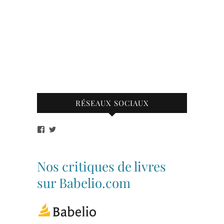
RÉSEAUX SOCIAUX
Voir
Voir
le
le
profil
profil
de
de
bibliothequetubize
Tuclasakoi
Nos critiques de livres
sur
sur
Facebook
Twitter
sur Babelio.com