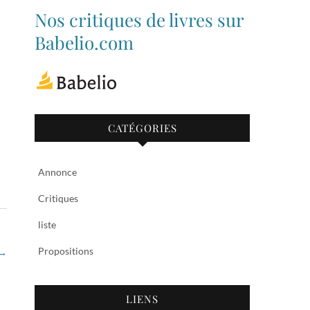
de
de
Nos critiques de livres sur
bibliothequetubize
Tuclasakoi
sur
sur
Babelio.com
Facebook
Twitter
Outlook Live
CATÉGORIES
Annonce
Critiques
liste
Propositions
→
LIENS