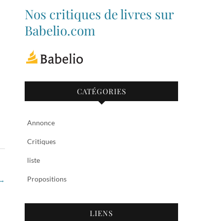
de
de
Nos critiques de livres sur
bibliothequetubize
Tuclasakoi
sur
sur
Babelio.com
Facebook
Twitter
Outlook Live
CATÉGORIES
Annonce
Critiques
liste
Propositions
→
LIENS