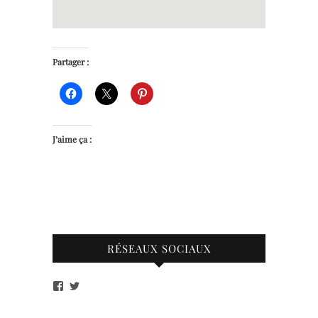
Partager :
J’aime ça :
RÉSEAUX SOCIAUX
Voir
Voir
le
le
profil
profil