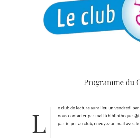
Programme du C
Le club de lecture aura lieu un vendredi par mois à la bibliothèque de Tubize à 18h15. Plus d’infos ? N’hésitez pas à
nous contacter par mail à bibliotheques@tu
participer au club, envoyez un mail avec le 