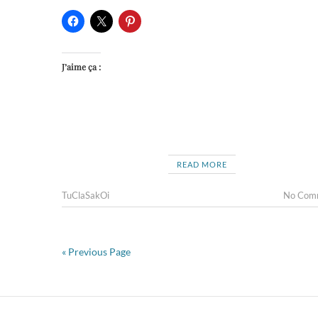
J’aime ça :
READ MORE
TuClaSakOi
No Com
« Previous Page