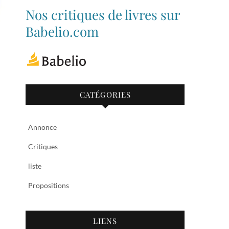
de
de
Nos critiques de livres sur
bibliothequetubize
Tuclasakoi
sur
sur
Babelio.com
Facebook
Twitter
CATÉGORIES
Annonce
Critiques
liste
Propositions
LIENS