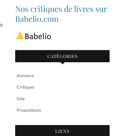
de
de
Nos critiques de livres sur
bibliothequetubize
Tuclasakoi
sur
sur
Babelio.com
Facebook
Twitter
de
CATÉGORIES
Annonce
Critiques
liste
Propositions
LIENS