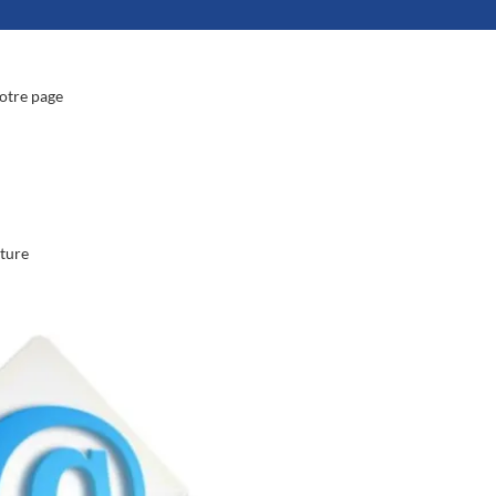
notre page
cture