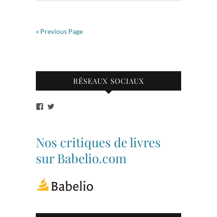
« Previous Page
RÉSEAUX SOCIAUX
Voir
Voir
le
le
profil
profil
de
de
bibliothequetubize
Tuclasakoi
Nos critiques de livres
sur
sur
Facebook
Twitter
sur Babelio.com