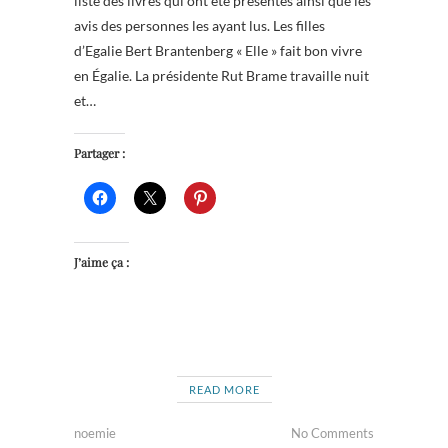
liste des livres qui ont été présentés ainsi que les
avis des personnes les ayant lus. Les filles
d’Egalie Bert Brantenberg « Elle » fait bon vivre
en Égalie. La présidente Rut Brame travaille nuit
et…
Partager :
J’aime ça :
READ MORE
noemie
No Comments