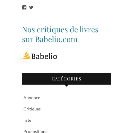
Voir
Voir
le
le
profil
profil
de
de
bibliothequetubize
Tuclasakoi
Nos critiques de livres
sur
sur
Facebook
Twitter
sur Babelio.com
CATÉGORIES
Annonce
Critiques
liste
Propositions