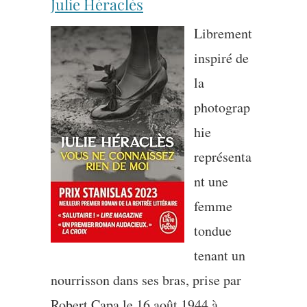
Julie Héraclès
Librement
inspiré de
la
photograp
hie
représenta
nt une
femme
tondue
tenant un
nourrisson dans ses bras, prise par
Robert Capa le 16 août 1944 à