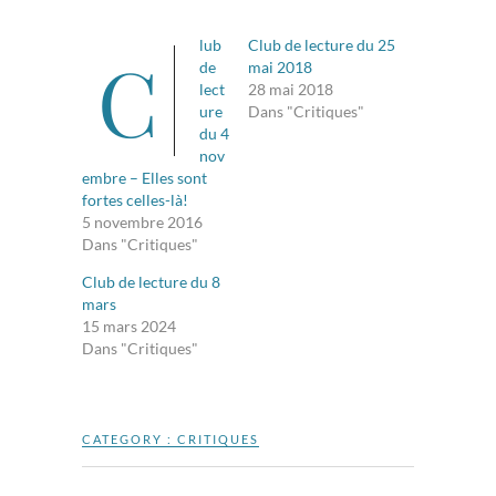
lub
Club de lecture du 25
C
de
mai 2018
lect
28 mai 2018
ure
Dans "Critiques"
du 4
nov
embre – Elles sont
fortes celles-là!
5 novembre 2016
Dans "Critiques"
Club de lecture du 8
mars
15 mars 2024
Dans "Critiques"
CATEGORY :
CRITIQUES