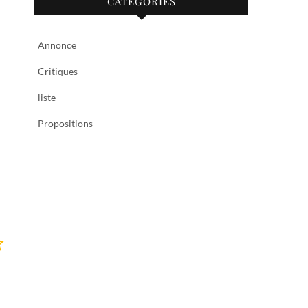
CATÉGORIES
Annonce
Critiques
liste
Propositions
Note : 4 sur 5.