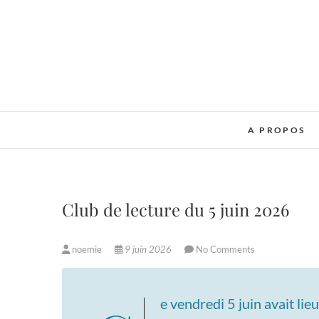
Skip
to
content
A PROPOS
Club de lecture du 5 juin 2026
noemie
9 juin 2026
No Comments
Ce vendredi 5 juin avait lie