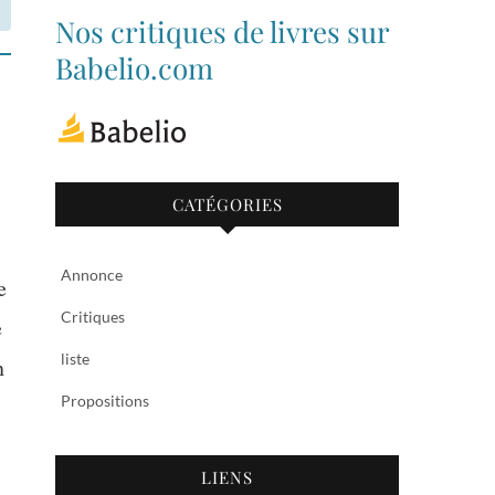
de
de
Nos critiques de livres sur
bibliothequetubize
Tuclasakoi
sur
sur
Babelio.com
Facebook
Twitter
CATÉGORIES
Annonce
e
Critiques
e
liste
n
Propositions
LIENS