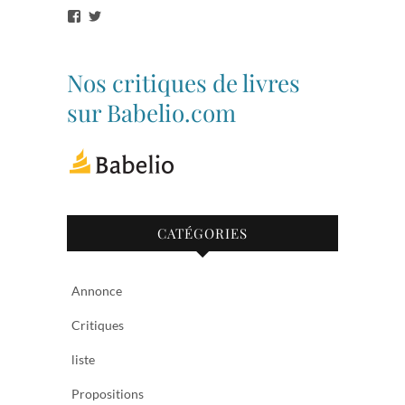
Voir
Voir
le
le
profil
profil
de
de
bibliothequetubize
Tuclasakoi
Nos critiques de livres
sur
sur
Facebook
Twitter
sur Babelio.com
CATÉGORIES
Annonce
Critiques
liste
Propositions