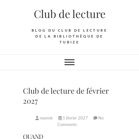
Skip
Club de lecture
to
content
BLOG DU CLUB DE LECTURE
DE LA BIBLIOTHÈQUE DE
TUBIZE
Club de lecture de février
2027
noemie
5 février 2027
No
Comments
QUAND