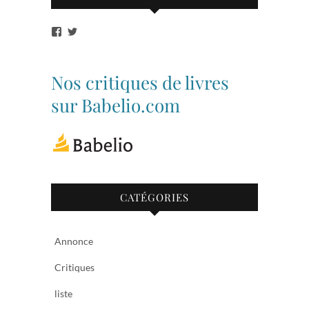
Voir
Voir
le
le
profil
profil
de
de
bibliothequetubize
Tuclasakoi
Nos critiques de livres
sur
sur
Facebook
Twitter
sur Babelio.com
CATÉGORIES
Annonce
Critiques
liste