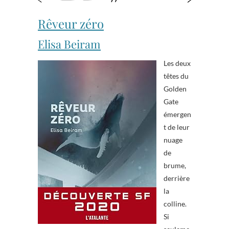
Rêveur zéro
Elisa Beiram
Les deux
têtes du
Golden
Gate
émergen
t de leur
nuage
de
brume,
derrière
la
colline.
Si