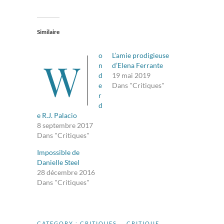
Similaire
o
L’amie prodigieuse
W
n
d’Elena Ferrante
d
19 mai 2019
e
Dans "Critiques"
r
d
e R.J. Palacio
8 septembre 2017
Dans "Critiques"
Impossible de
Danielle Steel
28 décembre 2016
Dans "Critiques"
CATEGORY :
CRITIQUES
CRITIQUE
,