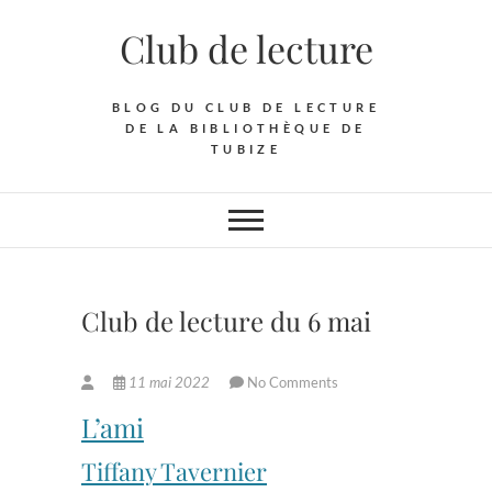
Skip
Club de lecture
to
content
BLOG DU CLUB DE LECTURE
DE LA BIBLIOTHÈQUE DE
TUBIZE
Club de lecture du 6 mai
11 mai 2022
No Comments
L’ami
Tiffany Tavernier