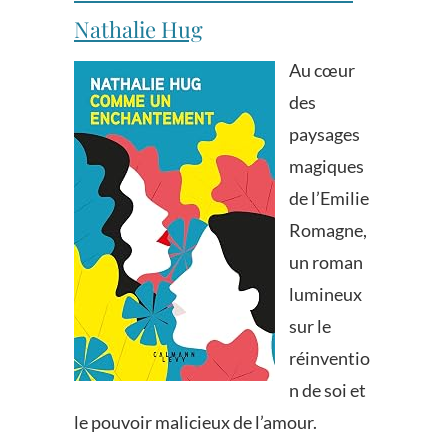
Nathalie Hug
Au cœur
des
paysages
magiques
de l’Emilie
Romagne,
un roman
lumineux
sur le
réinventio
n de soi et
le pouvoir malicieux de l’amour.