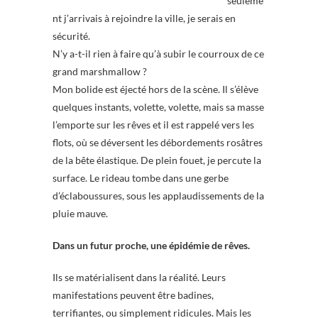
seuleme
nt j’arrivais à rejoindre la ville, je serais en
sécurité.
N’y a-t-il rien à faire qu’à subir le courroux de ce
grand marshmallow ?
Mon bolide est éjecté hors de la scène. Il s’élève
quelques instants, volette, volette, mais sa masse
l’emporte sur les rêves et il est rappelé vers les
flots, où se déversent les débordements rosâtres
de la bête élastique. De plein fouet, je percute la
surface. Le rideau tombe dans une gerbe
d’éclaboussures, sous les applaudissements de la
pluie mauve.
Dans un futur proche, une épidémie de rêves.
Ils se matérialisent dans la réalité. Leurs
manifestations peuvent être badines,
terrifiantes, ou simplement ridicules. Mais les