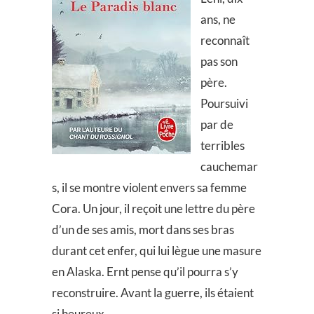
ans, ne
reconnaît
pas son
père.
Poursuivi
par de
terribles
cauchemar
s, il se montre violent envers sa femme
Cora. Un jour, il reçoit une lettre du père
d’un de ses amis, mort dans ses bras
durant cet enfer, qui lui lègue une masure
en Alaska. Ernt pense qu’il pourra s’y
reconstruire. Avant la guerre, ils étaient
si heureux…