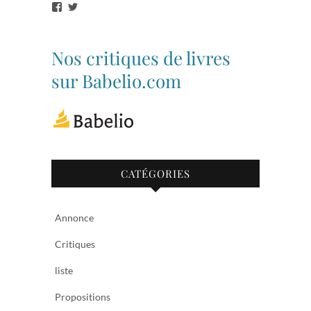
Voir
Voir
le
le
profil
profil
de
de
bibliothequetubize
Tuclasakoi
Nos critiques de livres
sur
sur
Facebook
Twitter
sur Babelio.com
CATÉGORIES
Annonce
Critiques
liste
Propositions