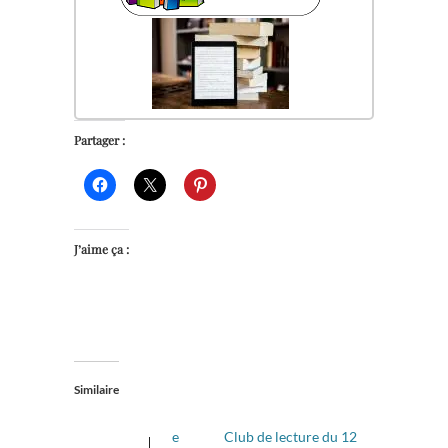
Partager :
J’aime ça :
Similaire
e
Club de lecture du 12