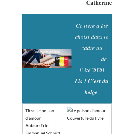
Catherine
Ce livre a été
choisi dans le
cadre du
challenge
de
l’été
2020
Lis ! C’est du
belge
.
Titre:
Le poison
d’amour
Auteur:
Eric-
Emmanuel Schmitt