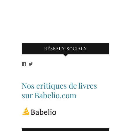
RÉSEAUX SOCIAUX
Voir
Voir
le
le
profil
profil
de
de
bibliothequetubize
Tuclasakoi
Nos critiques de livres
sur
sur
Facebook
Twitter
sur Babelio.com