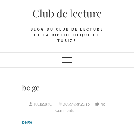
Skip
Club de lecture
to
content
BLOG DU CLUB DE LECTURE
DE LA BIBLIOTHÈQUE DE
TUBIZE
belge
TuClaSakOi
30 janvier 2015
No
Comments
belge