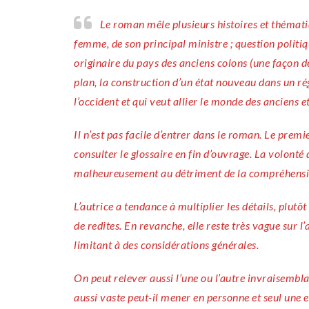
Le roman mêle plusieurs histoires et thématiques, notamment : aventures amoureuses du chef de l’état, de sa
femme, de son principal ministre ; question politi
originaire du pays des anciens colons (une façon de 
plan, la construction d’un état nouveau dans un r
l’occident et qui veut allier le monde des anciens e
Il n’est pas facile d’entrer dans le roman. Le prem
consulter le glossaire en fin d’ouvrage. La volonté d
malheureusement au détriment de la compréhension 
L’autrice a tendance à multiplier les détails, plutôt
de redites. En revanche, elle reste très vague sur 
limitant à des considérations générales.
On peut relever aussi l’une ou l’autre invraisembla
aussi vaste peut-il mener en personne et seul une e