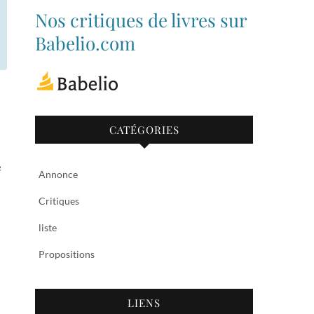
de
de
Nos critiques de livres sur
bibliothequetubize
Tuclasakoi
sur
sur
Babelio.com
Facebook
Twitter
CATÉGORIES
e
Annonce
Critiques
liste
Propositions
LIENS