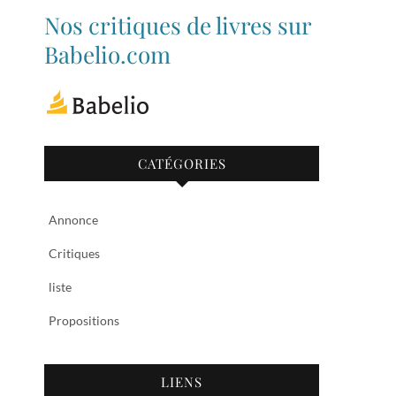
de
de
Nos critiques de livres sur
bibliothequetubize
Tuclasakoi
sur
sur
Babelio.com
Facebook
Twitter
CATÉGORIES
Annonce
Critiques
liste
Propositions
LIENS