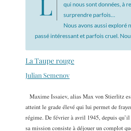
Le club du mois d’avril nous a permis d’explorer notre relation aux injonctions
qui nous sont données, à re
surprendre parfois…
Nous avons aussi exploré no
passé intéressant et parfois cruel. N
La Taupe rouge
Julian Semenov
Maxime Issaiev, alias Max von Stierlitz est
atteint le grade élevé qui lui permet de fraye
régime. De février à avril 1945, depuis qu’il
sa mission consiste à déjouer un complot que