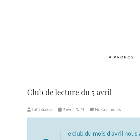
Skip
to
content
A PROPOS
Club de lecture du 5 avril
TuClaSakOi
8 avril 2024
No Comments