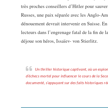
très proches conseillers d’Hitler pour sauver
Russes, une paix séparée avec les Anglo-Amé
dénouement devrait intervenir en Suisse. E
lecteurs dans l’engrenage fatal de la fin de 
déjoue son héros, Issaïev- von Stierlitz.
Un thriller historique captivant, où un espion soviétique infiltre les nazis jusqu’au sommet, jouant un jeu
d’échecs mortel pour influencer le cours de la Sec
documenté, s’appuyant sur des faits historiques rée