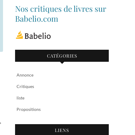
de
de
Nos critiques de livres sur
bibliothequetubize
Tuclasakoi
sur
sur
Babelio.com
Facebook
Twitter
CATÉGORIES
Annonce
Critiques
liste
Propositions
,
LIENS