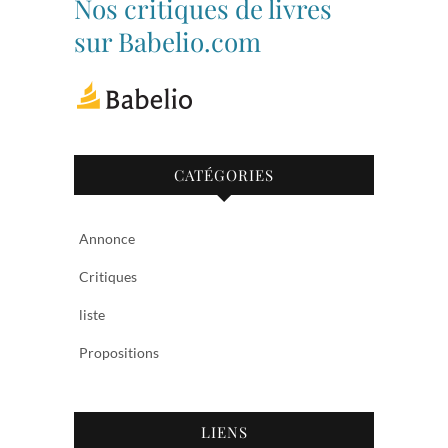
Nos critiques de livres
sur
sur
Facebook
Twitter
sur Babelio.com
CATÉGORIES
Annonce
Critiques
liste
Propositions
LIENS