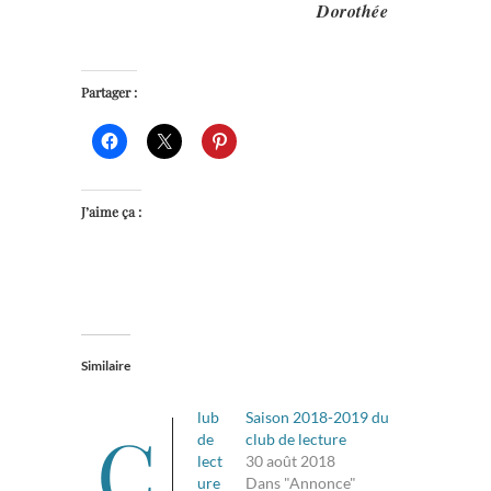
Dorothée
Partager :
J’aime ça :
Similaire
lub
Saison 2018-2019 du
C
de
club de lecture
lect
30 août 2018
ure
Dans "Annonce"