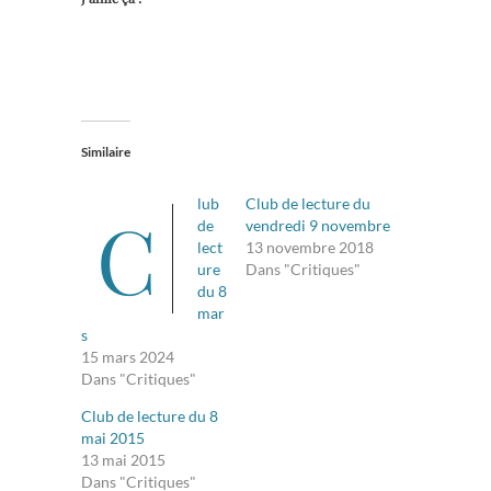
Similaire
lub
Club de lecture du
C
de
vendredi 9 novembre
lect
13 novembre 2018
ure
Dans "Critiques"
du 8
mar
s
15 mars 2024
Dans "Critiques"
Club de lecture du 8
mai 2015
13 mai 2015
Dans "Critiques"