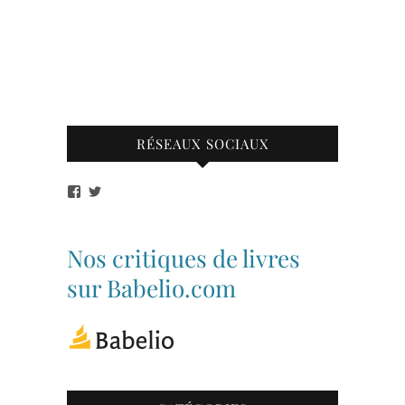
RÉSEAUX SOCIAUX
Voir
Voir
le
le
profil
profil
de
de
bibliothequetubize
Tuclasakoi
Nos critiques de livres
sur
sur
Facebook
Twitter
sur Babelio.com