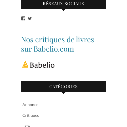
RÉSEAUX SOCIAUX
Voir
Voir
le
le
profil
profil
de
de
bibliothequetubize
Tuclasakoi
Nos critiques de livres
sur
sur
Facebook
Twitter
sur Babelio.com
CATÉGORIES
Annonce
Critiques
liste