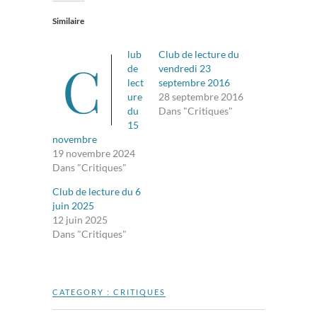
Similaire
lub
Club de lecture du
C
de
vendredi 23
lect
septembre 2016
ure
28 septembre 2016
du
Dans "Critiques"
15
novembre
19 novembre 2024
Dans "Critiques"
Club de lecture du 6
juin 2025
12 juin 2025
Dans "Critiques"
CATEGORY :
CRITIQUES