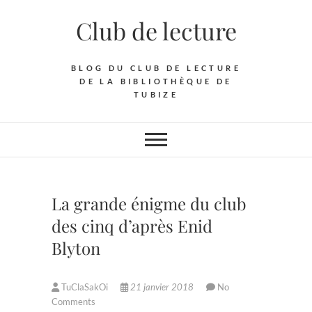
Skip
Club de lecture
to
content
BLOG DU CLUB DE LECTURE
DE LA BIBLIOTHÈQUE DE
TUBIZE
La grande énigme du club
des cinq d’après Enid
Blyton
TuClaSakOi
21 janvier 2018
No
Comments