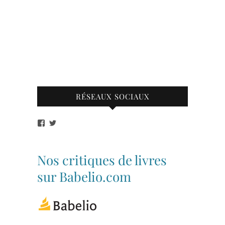
RÉSEAUX SOCIAUX
Voir
Voir
le
le
profil
profil
de
de
bibliothequetubize
Tuclasakoi
Nos critiques de livres
sur
sur
Facebook
Twitter
sur Babelio.com