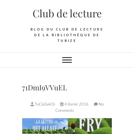
Skip
Club de lecture
to
content
BLOG DU CLUB DE LECTURE
DE LA BIBLIOTHÈQUE DE
TUBIZE
71DmI9VVuEL
TuClaSakOi
4 février 2016
No
Comments