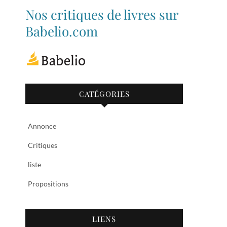
de
de
Nos critiques de livres sur
bibliothequetubize
Tuclasakoi
sur
sur
Babelio.com
Facebook
Twitter
CATÉGORIES
Annonce
Critiques
liste
Propositions
LIENS