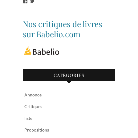
Voir
Voir
le
le
profil
profil
de
de
bibliothequetubize
Tuclasakoi
Nos critiques de livres
sur
sur
Facebook
Twitter
sur Babelio.com
CATÉGORIES
Annonce
Critiques
liste
Propositions