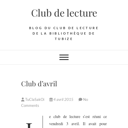
Skip
Club de lecture
to
content
BLOG DU CLUB DE LECTURE
DE LA BIBLIOTHÈQUE DE
TUBIZE
Club d’avril
TuClaSakOi
4 avril 2015
No
Comments
e club de lecture s’est réuni ce
vendredi 3 avril. Il avait pour