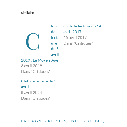
Similaire
lub
Club de lecture du 14
C
de
avril 2017
lect
15 avril 2017
ure
Dans "Critiques"
du 5
avril
2019 : Le Moyen-Âge
8 avril 2019
Dans "Critiques"
Club de lecture du 5
avril
8 avril 2024
Dans "Critiques"
CATEGORY :
CRITIQUES
,
LISTE
CRITIQUE
,