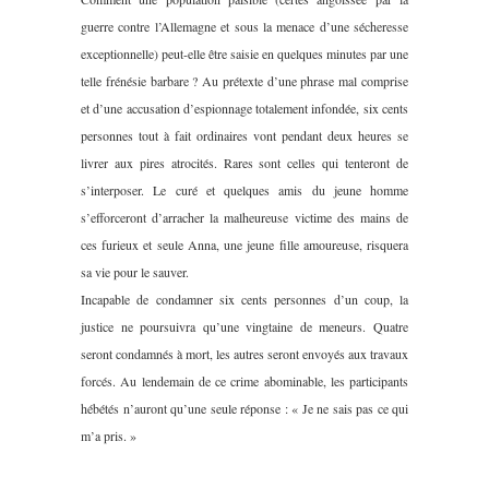
guerre contre l’Allemagne et sous la menace d’une sécheresse
exceptionnelle) peut-elle être saisie en quelques minutes par une
telle frénésie barbare ? Au prétexte d’une phrase mal comprise
et d’une accusation d’espionnage totalement infondée, six cents
personnes tout à fait ordinaires vont pendant deux heures se
livrer aux pires atrocités. Rares sont celles qui tenteront de
s’interposer. Le curé et quelques amis du jeune homme
s’efforceront d’arracher la malheureuse victime des mains de
ces furieux et seule Anna, une jeune fille amoureuse, risquera
sa vie pour le sauver.
Incapable de condamner six cents personnes d’un coup, la
justice ne poursuivra qu’une vingtaine de meneurs. Quatre
seront condamnés à mort, les autres seront envoyés aux travaux
forcés. Au lendemain de ce crime abominable, les participants
hébétés n’auront qu’une seule réponse : « Je ne sais pas ce qui
m’a pris. »