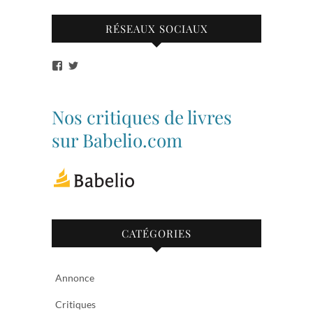
RÉSEAUX SOCIAUX
Voir
Voir
le
le
profil
profil
de
de
bibliothequetubize
Tuclasakoi
Nos critiques de livres
sur
sur
Facebook
Twitter
sur Babelio.com
CATÉGORIES
Annonce
Critiques