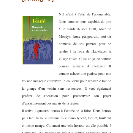
Nul n’est à l’abri de l’abominable.
Nous sommes tous capables du pire
! Le mardi 16 août 1870, Alain de
Monéys, jeune périgourdin, sort du
domicile de ses parents pour se
rendre à la foire de Hautefaye, le
village voisin. C’est un jeune homme
plaisant, aimable et intelligent. Il
compte acheter une génisse pour une
voisine indigente et trouver un couvreur pour réparer le toit de
la grange d’un voisin sans ressources. Il veut également
profiter de l’occasion pour promouvoir son projet
d’assainissement des marais de la région.
Il arrive à quatorze heures à l’entrée de la foire. Deux heures
plus tard, la foule devenue folle l’aura lynché, torturé, brûlé vif
et même mangé. Comment une telle horreur est-elle possible ?
Comment une population paisible (certes angoissée par la