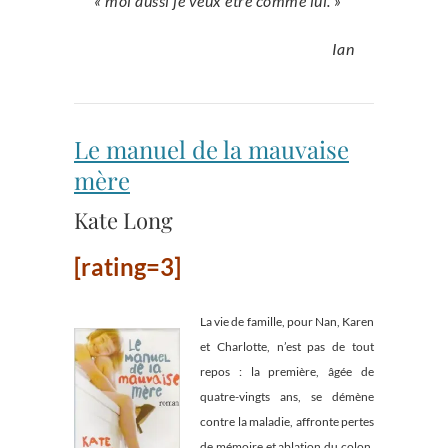
« moi aussi je veux être comme lui. »
Ian
Le manuel de la mauvaise
mère
Kate Long
[rating=3]
La vie de famille, pour Nan, Karen
et Charlotte, n’est pas de tout
repos : la première, âgée de
quatre-vingts ans, se démène
contre la maladie, affronte pertes
de mémoire et ablation du colon.