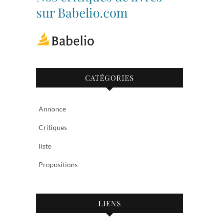
Facebook
Twitter
sur Babelio.com
CATÉGORIES
Annonce
Critiques
liste
Propositions
LIENS