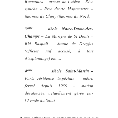
Baccantes – arènes de Lutèce – Rive
gauche – Rive droite Montmartre –
thermes de Cluny (thermes du Nord)
ème
3
siècle Notre-Dame-des-
Champs –
La Martyre de St Denis –
Bld Raspail
–
Statue de Dreyfus
(officier juif accusé, à tort
d’espionnage) etc….
ème
4
siècle Saint-Martin –
Paris résidence impériale – métro
fermé depuis 1939 – station
désaffectée, actuellement gérée par
l’Armée du Salut
et ainsi défilent tous les siècles jusqu’à ce jour, avec