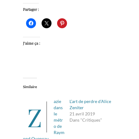
Partager :
J’aime ça :
Similaire
azie
L’art de perdre d’Alice
Z
dans
Zeniter
le
21 avril 2019
métr
Dans "Critiques"
o de
Raym
ond Queneau