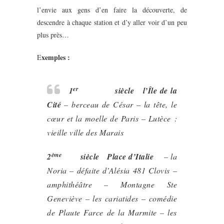
l’envie aux gens d’en faire la découverte, de
descendre à chaque station et d’y aller voir d’un peu
plus près…
xemples :
E
er
1
siècle l’Île de la
Cité
– berceau de César – la tête, le
cœur et la moelle de Paris – Lutèce :
vieille ville des Marais
ème
2
siècle Place d’Italie
– la
Noria – défaite d’Alésia 481 Clovis –
amphithéâtre – Montagne Ste
Geneviève – les cariatides – comédie
de Plaute Farce de la Marmite – les