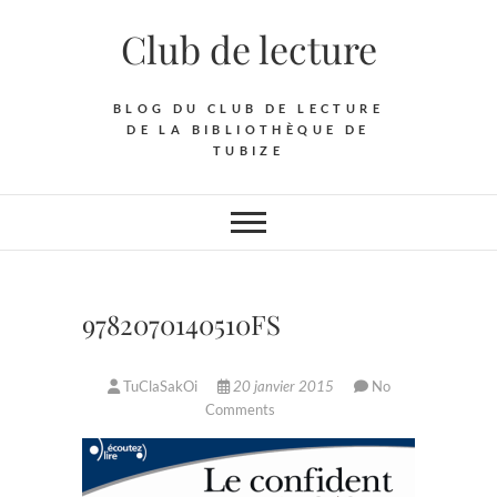
Skip
Club de lecture
to
content
BLOG DU CLUB DE LECTURE
DE LA BIBLIOTHÈQUE DE
TUBIZE
9782070140510FS
TuClaSakOi
20 janvier 2015
No
Comments