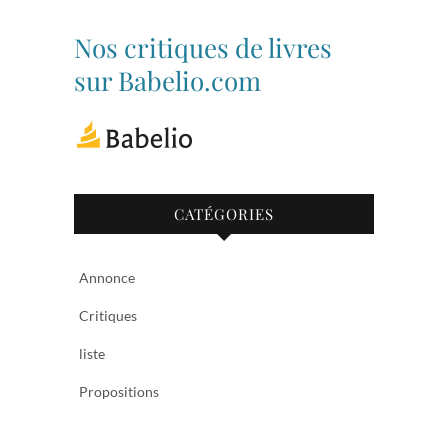
profil
profil
de
de
bibliothequetubize
Tuclasakoi
Nos critiques de livres
sur
sur
Facebook
Twitter
sur Babelio.com
CATÉGORIES
Annonce
Critiques
liste
Propositions