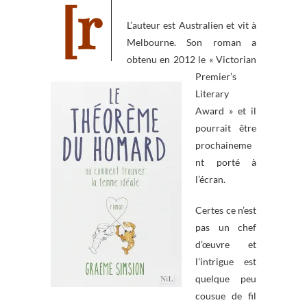
L’auteur est Australien et vit à
Melbourne. Son roman a
obtenu en 2012 le « Victorian
Premier’s
Literary
Award » et il
pourrait être
prochaineme
nt porté à
l’écran.
Certes ce n’est
pas un chef
d’œuvre et
l’intrigue est
quelque peu
cousue de fil