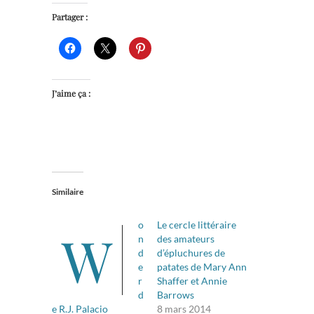
Partager :
J’aime ça :
Similaire
o
Le cercle littéraire
W
n
des amateurs
d
d’épluchures de
e
patates de Mary Ann
r
Shaffer et Annie
d
Barrows
e R.J. Palacio
8 mars 2014