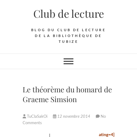
Skip
Club de lecture
to
content
BLOG DU CLUB DE LECTURE
DE LA BIBLIOTHÈQUE DE
TUBIZE
Le théorème du homard de
Graeme Simsion
TuClaSakOi
12 novembre 2014
No
Comments
[rating=4]