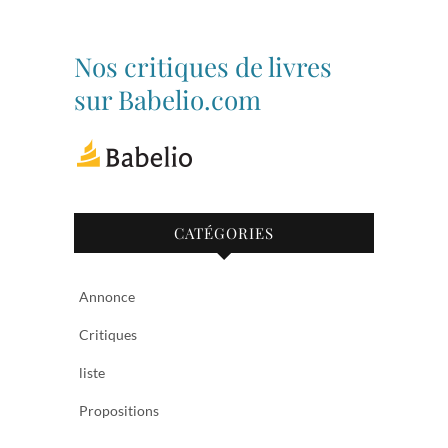
le
le
profil
profil
de
de
bibliothequetubize
Tuclasakoi
Nos critiques de livres
sur
sur
Facebook
Twitter
sur Babelio.com
CATÉGORIES
Annonce
Critiques
liste
Propositions