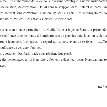
 aimé. C’est une vision de la vie sous le régime soviétique. Une vie insupportab
e de délation, de corruption. On vit dans le soupçon, dans l’intérêt du parti. On
ère souvent sans conviction, mais on s’y sent à l’abri. Les interrogatoires so
t battues, violées. Les enfants subissent le même sort.
ons dans un monde particulier ; La vieille Alide et la jeune Zara sont prisonnièr
souffrance faite de honte, d’humiliations et de peur les unit. L’action se dérou
roule lentement. Les gestes, le regard qui se pose avant de se fixer……….To
 souffrance de ces deux femmes.
r quotidien. Des flash- back nous révèlent leur passé.
 des personnages est si bien faite qu’on entre dans leur peau. Nous captons to
ances.
Michel