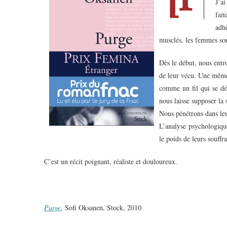
J’ai
fait
adh
musclés, les femmes son
Dès le début, nous entr
de leur vécu. Une même 
comme un fil qui se dé
nous laisse supposer la
Nous pénétrons dans leu
L’analyse psychologique
le poids de leurs souffr
C’est un récit poignant, réaliste et douloureux.
Purge
, Sofi Oksanen, Stock, 2010