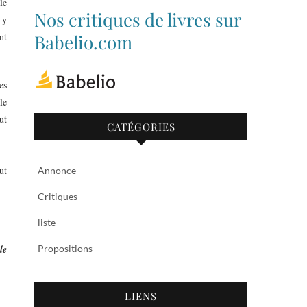
le
de
de
Nos critiques de livres sur
 y
bibliothequetubize
Tuclasakoi
sur
sur
nt
Babelio.com
Facebook
Twitter
es
le
ut
CATÉGORIES
ut
Annonce
Critiques
liste
le
Propositions
LIENS