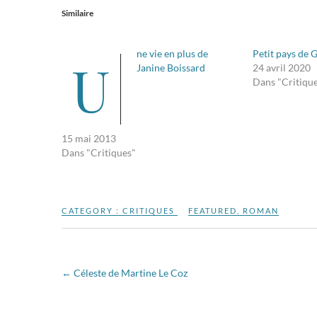
Similaire
ne vie en plus de
Petit pays de 
U
Janine Boissard
24 avril 2020
Dans "Critiqu
15 mai 2013
Dans "Critiques"
CATEGORY :
CRITIQUES
FEATURED
,
ROMAN
←
Céleste de Martine Le Coz