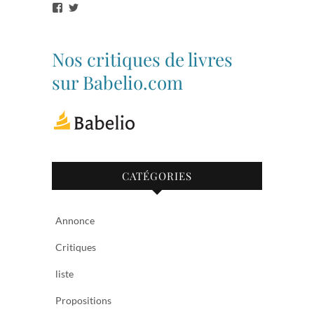
Voir
Voir
le
le
profil
profil
de
de
bibliothequetubize
Tuclasakoi
Nos critiques de livres
sur
sur
Facebook
Twitter
sur Babelio.com
CATÉGORIES
Annonce
Critiques
liste
Propositions