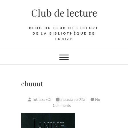
Skip
Club de lecture
to
content
BLOG DU CLUB DE LECTURE
DE LA BIBLIOTHÈQUE DE
TUBIZE
chuuut
TuClaSakOi
3 octobre 2013
No
Comments