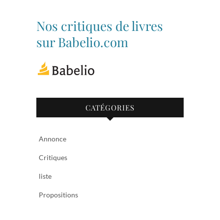
profil
profil
de
de
bibliothequetubize
Tuclasakoi
Nos critiques de livres
sur
sur
Facebook
Twitter
sur Babelio.com
CATÉGORIES
Annonce
Critiques
liste
Propositions