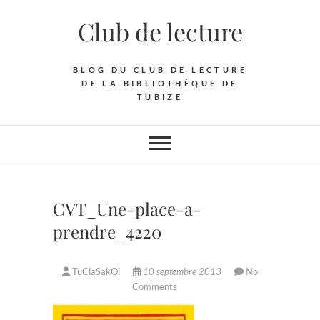
Skip
Club de lecture
to
content
BLOG DU CLUB DE LECTURE
DE LA BIBLIOTHÈQUE DE
TUBIZE
CVT_Une-place-a-
prendre_4220
TuClaSakOi
10 septembre 2013
No
Comments