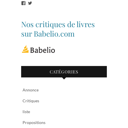
Voir
Voir
le
le
profil
profil
de
de
bibliothequetubize
Tuclasakoi
Nos critiques de livres
sur
sur
Facebook
Twitter
sur Babelio.com
CATÉGORIES
Annonce
Critiques
liste
Propositions