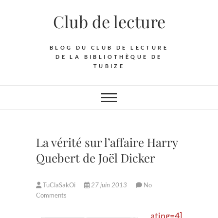
Skip
Club de lecture
to
content
BLOG DU CLUB DE LECTURE
DE LA BIBLIOTHÈQUE DE
TUBIZE
La vérité sur l’affaire Harry
Quebert de Joël Dicker
TuClaSakOi
27 juin 2013
No
Comments
ating=4]