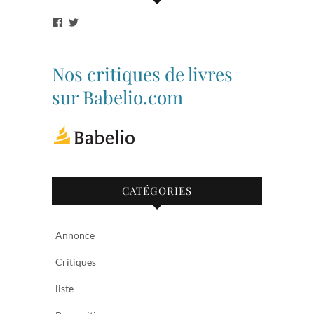
Voir
Voir
le
le
profil
profil
de
de
bibliothequetubize
Tuclasakoi
Nos critiques de livres
sur
sur
Facebook
Twitter
sur Babelio.com
CATÉGORIES
Annonce
Critiques
liste